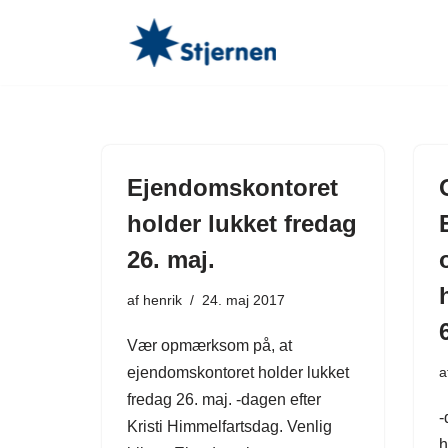
Spring
til
indhold
Ejendomskontoret
holder lukket fredag
26. maj.
af
henrik
24. maj 2017
Vær opmærksom på, at
ejendomskontoret holder lukket
a
fredag 26. maj. -dagen efter
-
Kristi Himmelfartsdag. Venlig
h