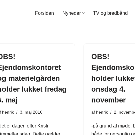
Forsiden
Nyheder
TV og bredbånd
OBS!
OBS!
Ejendomskontoret
Ejendomsko
og materielgården
holder lukke
holder lukket fredag
onsdag 4.
6. maj
november
f
henrik
3. maj 2016
af
henrik
2. novemb
det er dagen efter Kristi
-på grund af møde. 
immelfartsdag. Dette gælder
både for personlig o