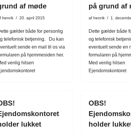
grund af møde
på grund af
f
henrik
20. april 2015
af
henrik
1. decemb
ette gælder både for personlig
Dette gælder både fo
g telefonisk betjening. Du kan
og telefonisk betje
ventuelt sende en mail til os via
eventuelt sende en ma
ormularen på hjemmesiden her.
formularen på hjemm
ed venlig hilsen
Med venlig hilsen
jendomskontoret
Ejendomskontoret
OBS!
OBS!
Ejendomskontoret
Ejendomsko
holder lukket
holder lukke