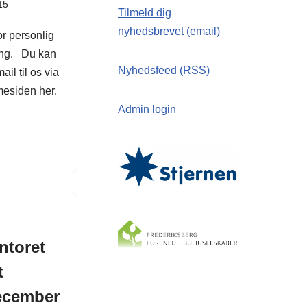
15
Tilmeld dig
nyhedsbrevet (email)
r personlig
ning. Du kan
Nyhedsfeed (RSS)
il til os via
esiden her.
Admin login
ntoret
t
ecember