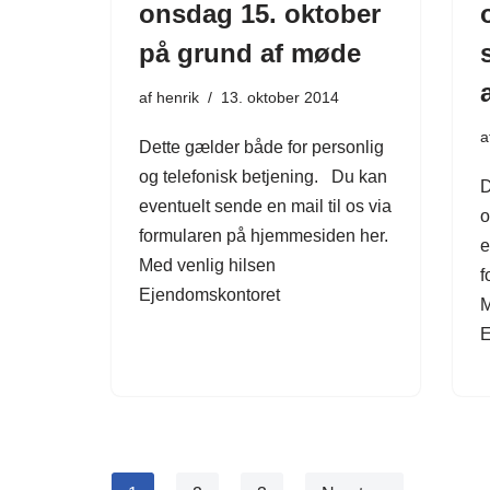
onsdag 15. oktober
på grund af møde
af
henrik
13. oktober 2014
a
Dette gælder både for personlig
og telefonisk betjening. Du kan
D
eventuelt sende en mail til os via
o
formularen på hjemmesiden her.
e
Med venlig hilsen
f
Ejendomskontoret
M
E