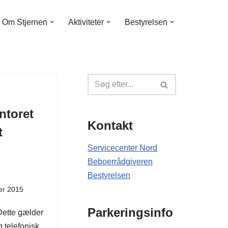
Om Stjernen
Aktiviteter
Bestyrelsen
ntoret
Kontakt
t
Servicecenter Nord
Beboerrådgiveren
Bestyrelsen
er 2015
Parkeringsinfo
Dette gælder
g telefonisk