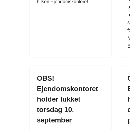
hilsen Ejendomskontoret
b
b
s
f
M
E
OBS!
Ejendomskontoret
holder lukket
torsdag 10.
september