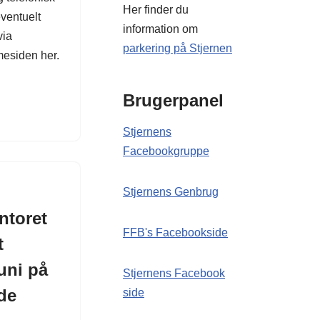
Her finder du
ventuelt
information om
via
parkering på Stjernen
esiden her.
Brugerpanel
Stjernens
Facebookgruppe
Stjernens Genbrug
ntoret
FFB's Facebookside
t
uni på
Stjernens Facebook
de
side