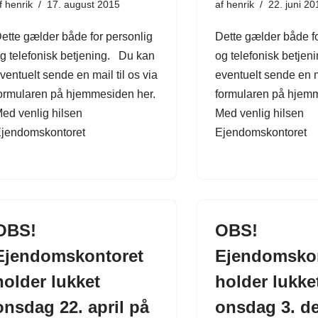
f
henrik
17. august 2015
af
henrik
22. juni 20
ette gælder både for personlig
Dette gælder både fo
g telefonisk betjening. Du kan
og telefonisk betje
ventuelt sende en mail til os via
eventuelt sende en ma
ormularen på hjemmesiden her.
formularen på hjemm
ed venlig hilsen
Med venlig hilsen
jendomskontoret
Ejendomskontoret
OBS!
OBS!
Ejendomskontoret
Ejendomsko
holder lukket
holder lukke
onsdag 22. april på
onsdag 3. d