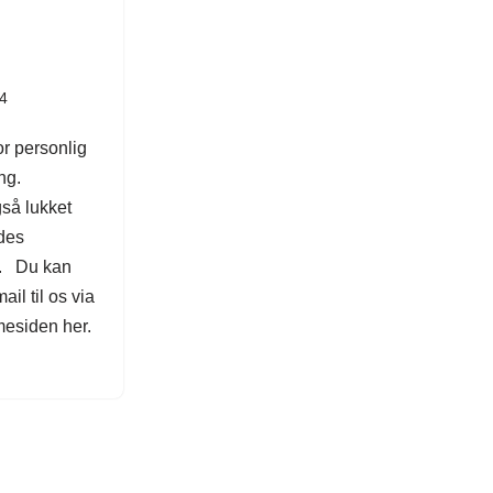
14
r personlig
ng.
så lukket
des
B. Du kan
il til os via
esiden her.