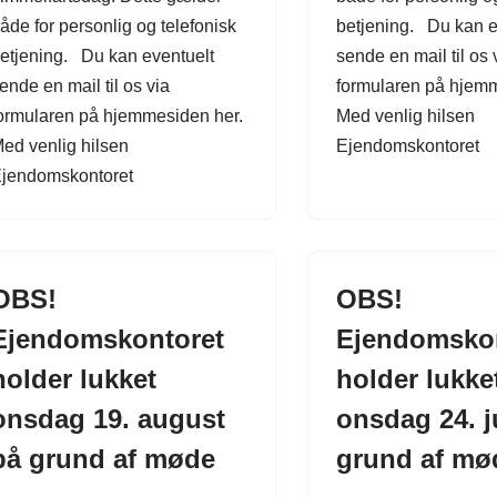
åde for personlig og telefonisk
betjening. Du kan e
etjening. Du kan eventuelt
sende en mail til os 
ende en mail til os via
formularen på hjemm
ormularen på hjemmesiden her.
Med venlig hilsen
ed venlig hilsen
Ejendomskontoret
jendomskontoret
OBS!
OBS!
Ejendomskontoret
Ejendomsko
holder lukket
holder lukke
onsdag 19. august
onsdag 24. j
på grund af møde
grund af mø