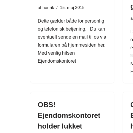
af
henrik
15. maj 2015
a
Dette gælder både for personlig
og telefonisk betjening. Du kan
D
eventuelt sende en mail til os via
o
formularen på hjemmesiden her.
e
Med venlig hilsen
f
Ejendomskontoret
M
E
OBS!
Ejendomskontoret
holder lukket