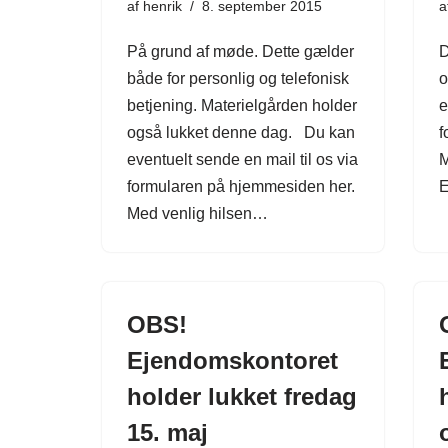
af
henrik
8. september 2015
a
På grund af møde. Dette gælder
D
både for personlig og telefonisk
o
betjening. Materielgården holder
e
også lukket denne dag. Du kan
f
eventuelt sende en mail til os via
M
formularen på hjemmesiden her.
E
Med venlig hilsen…
OBS!
Ejendomskontoret
holder lukket fredag
15. maj