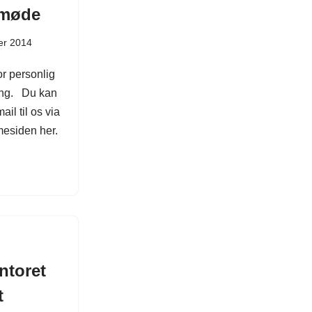
 møde
er 2014
r personlig
ning. Du kan
il til os via
esiden her.
ntoret
t