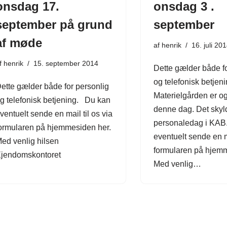
onsdag 17.
onsdag 3 .
september på grund
september
af møde
af
henrik
16. juli 20
f
henrik
15. september 2014
Dette gælder både fo
og telefonisk betjeni
ette gælder både for personlig
Materielgården er og
g telefonisk betjening. Du kan
denne dag. Det skyl
ventuelt sende en mail til os via
personaledag i KA
ormularen på hjemmesiden her.
eventuelt sende en ma
ed venlig hilsen
formularen på hjemm
jendomskontoret
Med venlig…