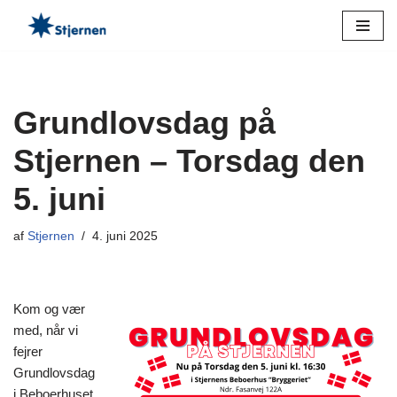
Spring
til
indhold
Grundlovsdag på
Stjernen – Torsdag den
5. juni
af
Stjernen
4. juni 2025
Kom og vær
med, når vi
fejrer
Grundlovsdag
i Beboerhuset