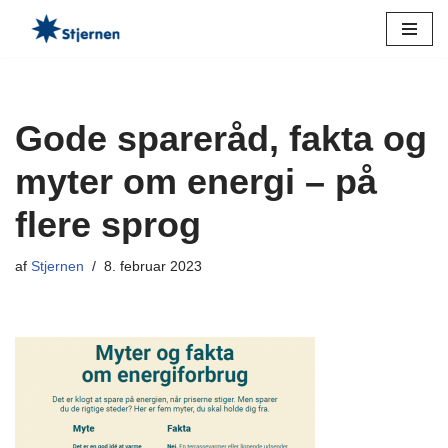
Spring
til
indhold
Gode spareråd, fakta og
myter om energi – på
flere sprog
af
Stjernen
8. februar 2023