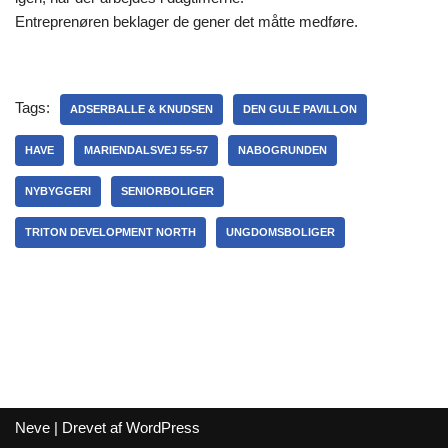
Entreprenøren beklager de gener det måtte medføre.
Tags:
ADSERBALLE & KNUDSEN
DEN GULE PAVILLON
HAVE
MARIENDALSVEJ 55-57
NABOGRUNDEN
NYBYGGERI
SENIORBOLIGER
TRITON DEVELOPMENT NORTH
UNGDOMSBOLIGER
Neve
| Drevet af
WordPress