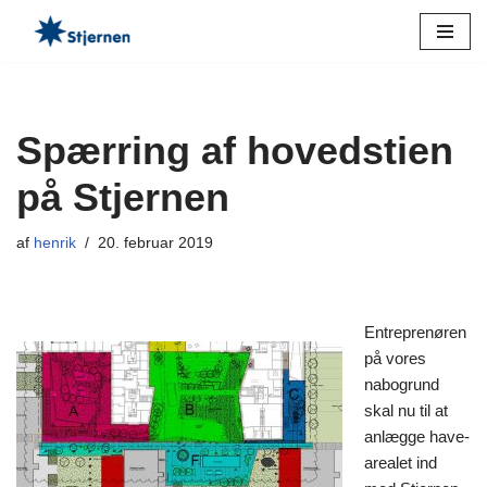
Spring
til
indhold
Spærring af hovedstien
på Stjernen
af
henrik
20. februar 2019
Entreprenøren
på vores
nabogrund
skal nu til at
anlægge have-
arealet ind