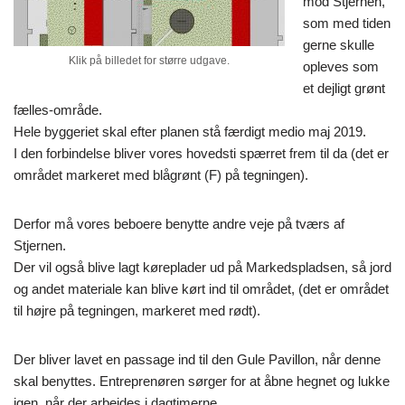
mod Stjernen,
som med tiden
gerne skulle
Klik på billedet for større udgave.
opleves som
et dejligt grønt
fælles-område.
Hele byggeriet skal efter planen stå færdigt medio maj 2019.
I den forbindelse bliver vores hovedsti spærret frem til da (det er
området markeret med blågrønt (F) på tegningen).
Derfor må vores beboere benytte andre veje på tværs af
Stjernen.
Der vil også blive lagt køreplader ud på Markedspladsen, så jord
og andet materiale kan blive kørt ind til området, (det er området
til højre på tegningen, markeret med rødt).
Der bliver lavet en passage ind til den Gule Pavillon, når denne
skal benyttes. Entreprenøren sørger for at åbne hegnet og lukke
igen, når der arbejdes i dagtimerne.