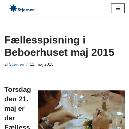
Spring
til
indhold
Fællesspisning i
Beboerhuset maj 2015
af
Stjernen
11. maj 2015
Torsdag
den 21.
maj er
der
Fælless