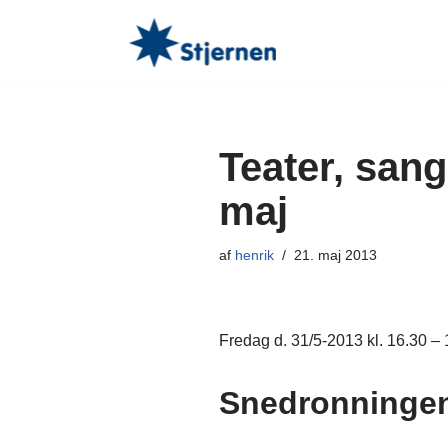
Spring
til
indhold
Teater, san
maj
af
henrik
21. maj 2013
Fredag d. 31/5-2013 kl. 16.30 –
Snedronningen