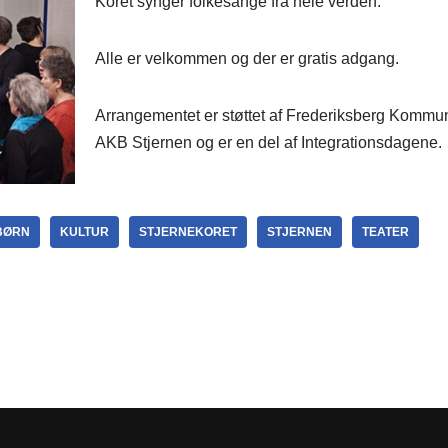
Koret synger folkesange fra hele verden.
Alle er velkommen og der er gratis adgang.
Arrangementet er støttet af Frederiksberg Kommun
AKB Stjernen og er en del af Integrationsdagene.
BØRN
KULTUR
STJERNEKORET
STJERNEN
TEATER