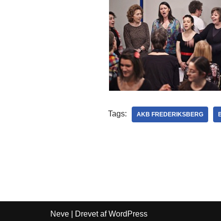
Tags:
AKB FREDERIKSBERG
Neve
| Drevet af
WordPress