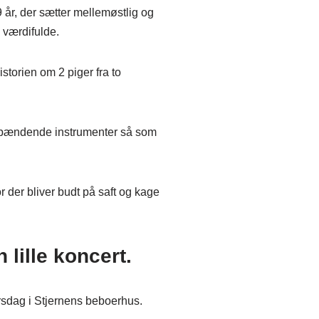
9 år, der sætter mellemøstlig og
 værdifulde.
torien om 2 piger fra to
 spændende instrumenter så som
r der bliver budt på saft og kage
 lille koncert.
irsdag i Stjernens beboerhus.