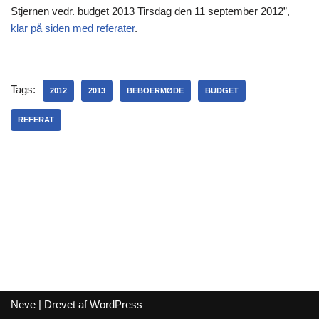
Stjernen vedr. budget 2013 Tirsdag den 11 september 2012”,
klar på siden med referater
.
Tags:
2012
2013
BEBOERMØDE
BUDGET
REFERAT
Neve
| Drevet af
WordPress