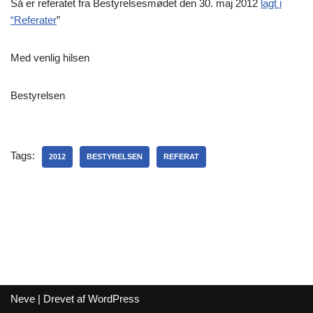
Så er referatet fra Bestyrelsesmødet den 30. maj 2012
lagt i
“Referater
”
Med venlig hilsen
Bestyrelsen
Tags:
2012
BESTYRELSEN
REFERAT
Neve
| Drevet af
WordPress